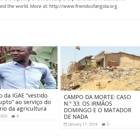
nd the world. More at: http://www.friendsofangola.org
 da IGAE “vestido
CAMPO DA MORTE: CASO
upto” ao serviço do
N.º 33: OS IRMÃOS
rio da agricultura
DOMINGO E O MATADOR
DE NADA
2020
0
January 17, 2018
0