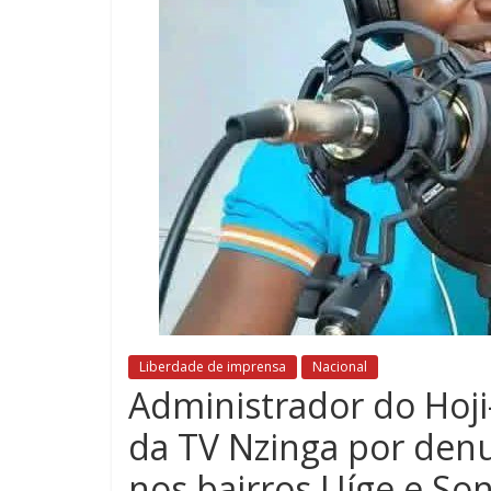
Liberdade de imprensa
Nacional
Administrador do Hoji
da TV Nzinga por denu
nos bairros Uíge e So