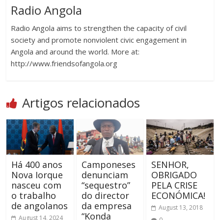
Radio Angola
Radio Angola aims to strengthen the capacity of civil
society and promote nonviolent civic engagement in
Angola and around the world. More at:
http://www.friendsofangola.org
Artigos relacionados
Há 400 anos
Camponeses
SENHOR,
Nova Iorque
denunciam
OBRIGADO
nasceu com
“sequestro”
PELA CRISE
o trabalho
do director
ECONÓMICA!
de angolanos
da empresa
August 13, 2018
“Konda
August 14, 2024
0