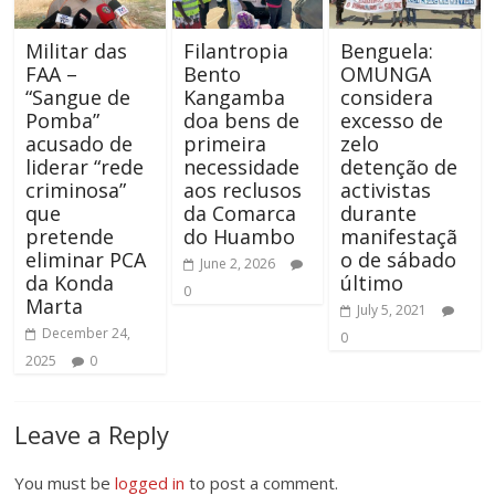
Militar das
Filantropia
Benguela:
FAA –
Bento
OMUNGA
“Sangue de
Kangamba
considera
Pomba”
doa bens de
excesso de
acusado de
primeira
zelo
liderar “rede
necessidade
detenção de
criminosa”
aos reclusos
activistas
que
da Comarca
durante
pretende
do Huambo
manifestaçã
eliminar PCA
o de sábado
June 2, 2026
da Konda
último
0
Marta
July 5, 2021
December 24,
0
2025
0
Leave a Reply
You must be
logged in
to post a comment.