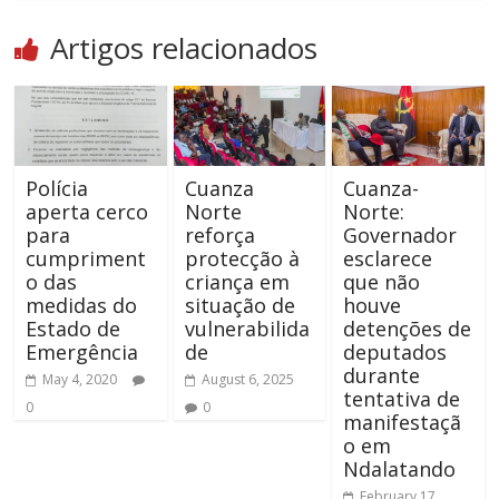
Artigos relacionados
Polícia
Cuanza
Cuanza-
aperta cerco
Norte
Norte:
para
reforça
Governador
cumpriment
protecção à
esclarece
o das
criança em
que não
medidas do
situação de
houve
Estado de
vulnerabilida
detenções de
Emergência
de
deputados
durante
May 4, 2020
August 6, 2025
tentativa de
0
0
manifestaçã
o em
Ndalatando
February 17,