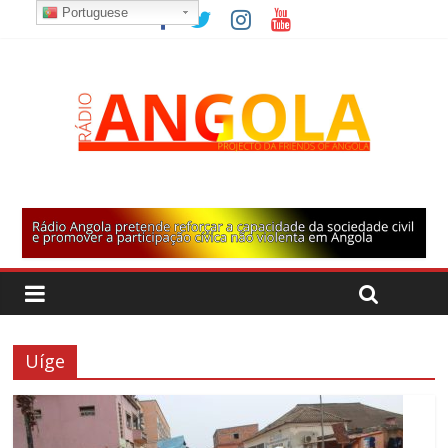
Portuguese
Uíge