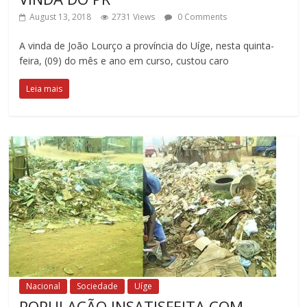
August 13, 2018
2731 Views
0 Comments
A vinda de João Lourço a província do Uíge, nesta quinta-
feira, (09) do mês e ano em curso, custou caro
Leia mais
Nacional
Sociedade
Uíge
POPULAÇÃO INSATISFEITA COM